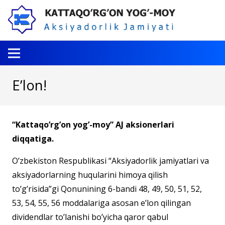
E’lon!
“Kattaqo’rg’on yog’-moy” AJ aksionerlari
diqqatiga.
O’zbekiston Respublikasi “Aksiyadorlik jamiyatlari va
aksiyadorlarning huqularini himoya qilish
to’g’risida”gi Qonunining 6-bandi 48, 49, 50, 51, 52,
53, 54, 55, 56 moddalariga asosan e’lon qilingan
dividendlar to’lanishi bo’yicha qaror qabul