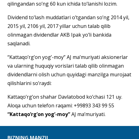
qilingandan so’ng 60 kun ichida to’lanishi lozim.
Dividend to’lash muddatlari o’tgandan so’ng 2014 yil,
2015 yil, 2106 yil, 2017 yillar uchun talab qilib
olinmagan dividendlar AKB Ipak yo’li bankida
saqlanadi.
“Kattaqo’rg’on yog’-moy” AJ ma’muriyati aksionerlar
va ularning huquqiy vorislari talab qilib olinmagan
dividendlarni olish uchun quyidagi manzilga murojaat
qilishlarini so’raydi:
Kattaqo’rg’on shahar Davlatobod ko’chasi 121 uy.
Aloqa uchun telefon raqami: +99893 343 99 55
“Kattaqo’rg’on yog’-moy”
AJ ma’muriyati.
BIZNING MANZIL