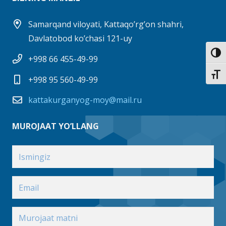
Samarqand viloyati, Kattaqo’rg’on shahri,
Davlatobod ko’chasi 121-uy
Toggl
+998 66 455-49-99
Toggl
+998 95 560-49-99
kattakurganyog-moy@mail.ru
MUROJAAT YO’LLANG