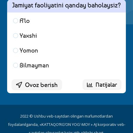
Jamiyat faoliyatini qanday baholaysiz?
A'lo
23 ( 32.86 % )
Yaxshi
18 ( 25.71 % )
Yomon
15 ( 21.43 % )
Bilmayman
14 ( 20 % )
2022 © Ushbu veb-saytdan olingan ma’lumotlardan
foydalanilganda, «KATTAQO’RG’ON YOG’-MOY » AJ korporativ veb-
saytidan olinganligi ko’rsatib o’tilishi shart.