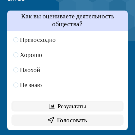
Как вы оцениваете деятельность
общества?
Превосходно
7 ( 35 % )
Хорошо
7 ( 35 % )
Плохой
3 ( 15 % )
Не знаю
3 ( 15 % )