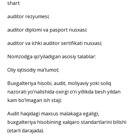
shart:
auditor rezyumesi;
auditor diplomi va pasport nusxasi;
auditor va ichki auditor sertifikati nusxasi;
Nomzodga qo‘yiladigan asosiy talablar:
Oliy iqtisodiy ma’lumot;
Buxgalteriya hisobi, audit, moliyaviy yoki soliq
nazorati yo‘nalishida oxirgi o‘n yillikda besh yildan
kam bo‘lmagan ish staji;
Audit haqidagi maxsus malakaga egaligi,
buxgalteriya hisobining xalqaro standartlarini bilishi
(etarli darajada).