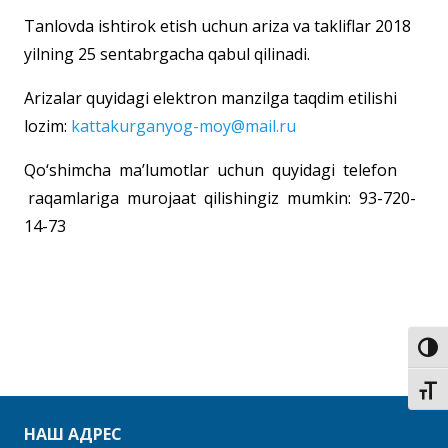
Tanlovda ishtirok etish uchun ariza va takliflar 2018
yilning 25 sentаbrgacha qabul qilinadi.
Arizalar quyidagi elektron manzilga taqdim etilishi
lozim:
kattakurganyog-moy@mail.ru
Qo‘shimcha ma’lumotlar uchun quyidagi telefon
raqamlariga murojaat qilishingiz mumkin: 93-720-
14-73
Пере
Пере
НАШ АДРЕС