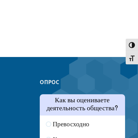
Пере
Пере
ОПРОС
Как вы оцениваете
деятельность общества?
Превосходно
7 ( 35 % )