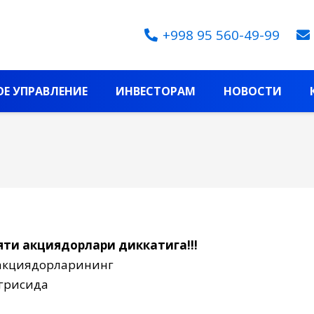
+998 95 560-49-99
Е УПРАВЛЕНИЕ
ИНВЕСТОРАМ
НОВОСТИ
яти акциядорлари диккатига!!!
и акциядорларининг
грисида