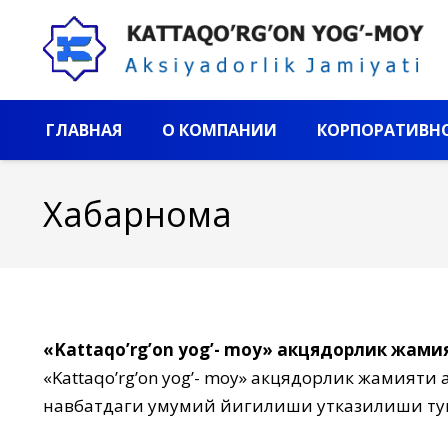
ГЛАВНАЯ
О КОМПАНИИ
КОРПОРАТИВНО
Хабарнома
«Kattaqo’rg’on yog’- mоy» акцядорлик жами
«Kattaqo’rg’on yog’- mоy» акцядорлик жамият
навбатдаги умумий йигилиши утказилиши ту