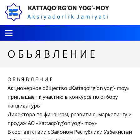
О Б Ь Я В Л Е Н И Е
О Б Ь Я В Л Е Н И Е
Акционерное общество «Kattaqo’rg’on yog’- moy»
приглашает к участию в конкурсе по отбору
кандидатуры
Директора по финансам, развитию, маркетингу и
продаж АО «Kattaqo’rg’on yog’- moy»
В соответствии с Законом Республики Узбекистан