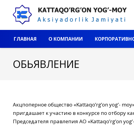
ГЛАВНАЯ
О КОМПАНИИ
КОРПОРАТИВНО
ОБЬЯВЛЕНИЕ
Акцпоперное общество «Kattaqo’rg’on yog’- moy
пригдашает к участию в конкурсе по отбору к
Председателя правлепия АО «Kattaqo’rg’on yog’