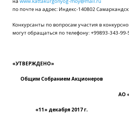
на
www.kattakurgonyog-moy@mail.ru
по почте на адрес: Индекс-140802 Самаркандск
Koнкypcaнты по вопросам участия в конкурсно
могут обращаться по телефону: +99893-343-99-
«УТВЕРЖДЕНО»
Общим Собранием Акционеров
АО «Kattaqo’Ig’on
«11» декабря 2017 г.