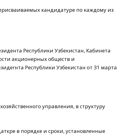
, присваиваемых кандидатуре по каждому из
зидента Респyблики Узбекистан, Кабинета
ости акционерных обществ и
идеrнта Респyблики Узбекистан от З1 мapтa
хозяйственного управления, в структуру
ткре в порядке и сроки, установленные