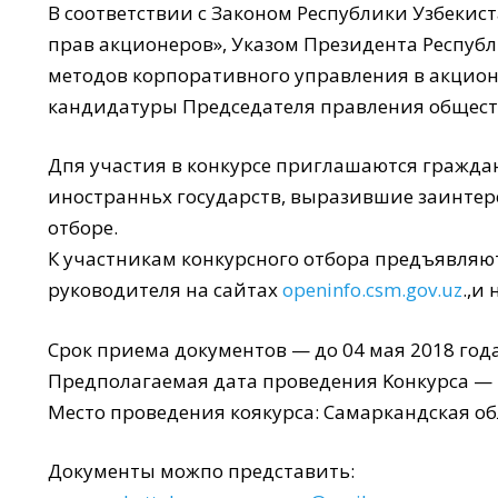
В соответствии с Законом Республики Узбекис
прав акционеров», Указом Президента Респуб
методов корпоративного управления в акционе
кандидатуры Председателя правления общест
Дпя участия в конкурсе приглашаются граждан
иностранньх государств, выразившие заинтер
отборе.
К участникам конкурсного отбора предъявляю
руководителя на сайтах
openinfo.csm.gov.uz
.,и
Срок приема документов — до 04 мая 2018 год
Предполагаемая дата проведения Koнкypca — 7
Место проведения коякурса: Самаркaндская обл
Документы можпо предстaвить: