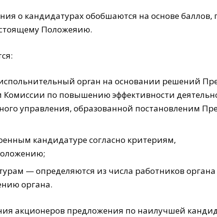
ения о кандидатурах обобшаются на основе баллов
астоящему Положеяию.
ся:
 испольнительный opraн на основании решений Пре
и Комиссии по повышению эффективности деятельн
ого управления, образованной постановленим През
оенным кандидатyре согласно критериям,
Положению;
урам — определяются из числа работников органа 
ению органа.
ния акционеров предложения по наилучшей кандида