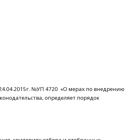
24.04.2015г. №УП 4720 «О мерах по внедрению
конодательства, определяет порядок
ния, критериях отбора и отобранных