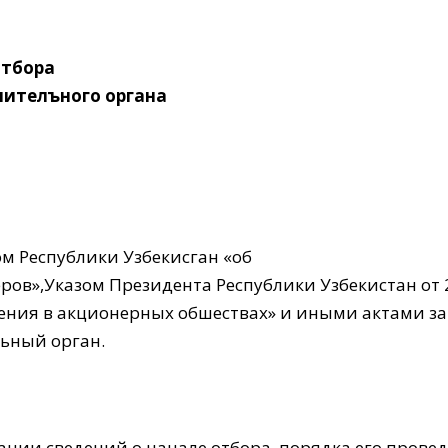
отбора
нителъного органа
ом Респyблики Узбекисган «об
ов»,Указом Президента Республики Узбекистан от 
ния в акционерных обшествах» и иными актами за
ьный орган.
ции сведений о начале отбора, порядка eгo провед