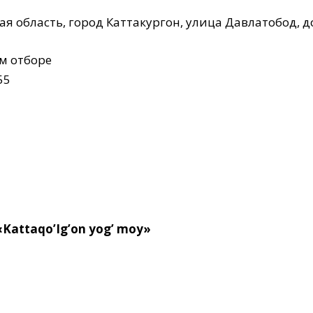
ая область, город Каттакургон, улица Давлатобод, д
м отборе
55
 yog’ mоу»