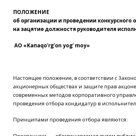
ПОЛОЖЕНИЕ
об организации и проведении конкурсного 
на зацятие должностя руководителя испол
АО «Kaпaqo’r
g
‘on yo
g
‘ mo
y
»
Настоящее положение, в соответствии с 3акон
акционерных обществах и защите прав акцонер
современных методов корпоративного управле
проведения отбора кондидатур в испольнител
Принципами проведения отбора являются:
Прозрачносъ — обеспечиваемая путем пyблика