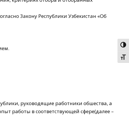
rласно 3акону Республики Узбекистан «Об
Пере
ием.
Пере
ублики, руководящие работники обшества, а
пыт работы в соответствующей сфере(далее –