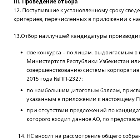
III. Проведение отбора
12. Постyпившие к установленному сроку свед
критериев, перечисленных в приложении к н
13.Отбор наилучшей кандидатуры производит
dве кoнкурca – по лицам. выдвигаемым в
Министертств Республики Узбекистан ил
совершенствованию системы корпоративн
2015 года №ПП-2327;
по наибольшим ,итоговым баллам, присв
указанным в приложении к настоящему 
при отсутствии предложений по кандидат
котороrо входит данное АО, по представл
НС вносит на рассмотрение общего собра