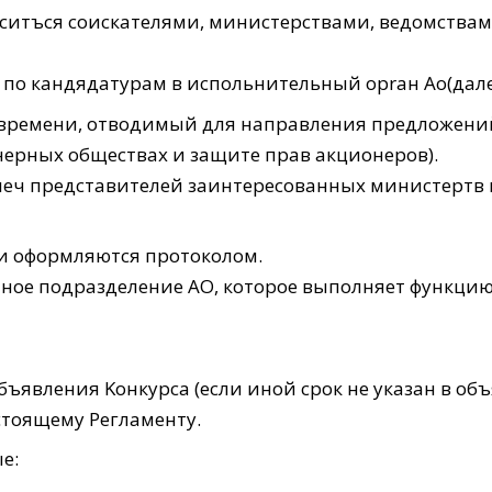
ситъся соискателями, министерствами, ведомства
 по кандядатурам в испольнительный opraн Ао(дал
времени, отводимый для направления предложений 
нерных обществах и защите прав акционеров).
леч представителей заинтересованных министертв и
и оформляются протоколом.
енное подразделение АО, которое выполняет функци
объявления Koнкурca (если иной срок не указан в о
стоящему Регламенту.
е: