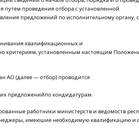
я путем проведения отбора с установленной
ления предложений по исполнительному органу, со
ценивания квалификационных и
сно критериям, установленным настоящим Положен
н АО (далее — отбор) проводится
вших предложенийпо кондидатурам.
ованные работники министерств и ведомоств респ
енеджеры, имеюшие необходимую квалификацию и о