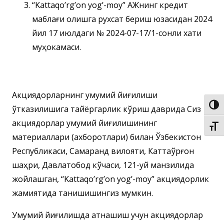
“Kattaqo’rg’on yog’-moy” АЖнинг кредит
маблағи олишга рухсат бериш юзасидан 2024
йил 17 июлдаги № 2024-07-17/1-сонли хати
муҳокамаси.
Акциядорларнинг умумий йиғилиши
Пере
ўтказилишига тайёргарлик кўриш даврида Сиз
акциядорлар умумий йиғилишининг
Пере
материаллари (ахборотлари) билан Ўзбекистон
Республикаси, Самарқанд вилояти, Каттақўрғон
шаҳри, Давлатобод кўчаси, 121-уй манзилида
жойлашган, “Kattaqo’rg’on yog’-moy” акциядорлик
жамиятида танишишингиз мумкин.
Умумий йиғилишда қатнашиш учун акциядорлар