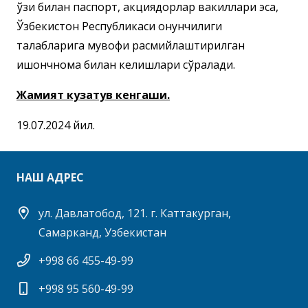
ўзи билан паспорт, акциядорлар вакиллари эса,
Ўзбекистон Республикаси қонунчилиги
талабларига мувофиқ расмийлаштирилган
ишончнома билан келишлари сўралади.
Жамият кузатув кенгаши.
19.07.2024 йил.
НАШ АДРЕС
ул. Давлатобод, 121. г. Каттакурган,
Самарканд, Узбекистан
+998 66 455-49-99
+998 95 560-49-99