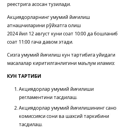
реестрига асосан тузилади.
Акциядорларнинг умумий йиғилиш
қатнашчиларини рўйхатга олиш
2024 йил 12 август куни соат 10:00 да бошланиб
соат 11:00 гача давом этади.
Сизга умумий йиғилиш кун тартибига қуйидаги
масалалар киритилганлигини маълум қиламиз:
КУН ТАРТИБИ
Акциядорлар умумий йиғилиши
регламентини тасдиқлаш.
Акциядорлар умумий йиғилишининг саноқ
комиссияси сони ва шахсий таркибини
тасдиқлаш.