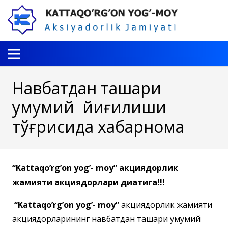
Навбатдан ташқари
умумий йиғилиши
тўғрисида хабарнома
“
Kattaqo
’
rg
’
on
yog
’-
moy
”
акциядорлик
жамияти
акциядорлари диққатига!!!
“
Kattaqo
’
rg
’
on
yog
’-
moy
”
акциядорлик жамияти
акциядорларининг навбатдан ташқари умумий