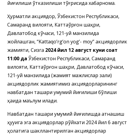
йиғилиши ўтказилиши тўғрисида хабарнома.
Ҳурматли акциядор, Ўзбекистон Республикаси,
Самарқанд вилояти, Каттақўрғон шаҳри,
Давлатобод кўчаси, 121-уй манзилида
жойлашган, “Kattaqo’rg’on yog’- moy” акциядорлик
жамияти, Сизга
202
4
йил
12 август
куни соат
11:00
да
Ўзбекистон Республикаси, Самарқанд
вилояти, Каттақўрғон шаҳри, Давлатобод кўчаси,
121-уй манзилида (жамият мажлислар зали)
акциядорлик жамиятимиз акциядорларининг
навбатдан ташқари умумий йиғилиши бўлиши
ҳақида маълум қилади.
Навбатдан ташқари умумий йиғилишда қатнашиш
ҳуқуқига эга акциядорлар рўйхати 2024 йил 6 август
ҳолатига шакллантирилган акциядорлар